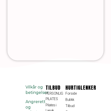
TILBUD
HURTIGLENKER
Vilkår og
betingelser
PERSONLIG
Forside
PILATES​
Butikk
Angrerett
Pilates i
Tilbud
og
Larvik