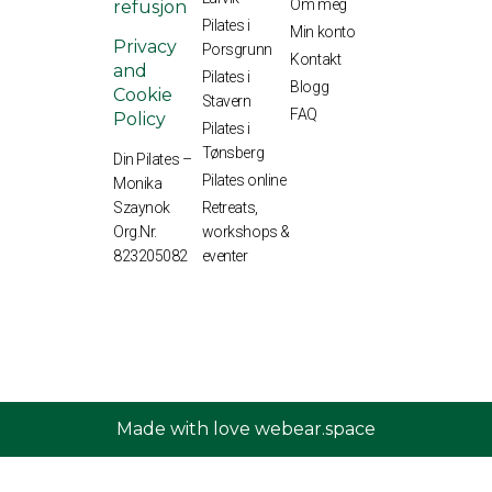
Om meg
refusjon
Pilates i
Min konto
Privacy
Porsgrunn
Kontakt
and
Pilates i
Blogg
Cookie
Stavern
FAQ
Policy
Pilates i
Tønsberg
Din Pilates –
Pilates online
Monika
Retreats,
Szaynok
workshops &
Org.Nr.
eventer
823205082
Made with love webear.space