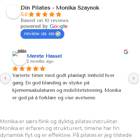
Din Pilates - Monika Szaynok
5.0
Based on 10 reviews
powered by
G
o
o
g
l
e
review us on
Merete Hassel
2 months ago
Varierte timer med godt planlagt innhold hver 
gang. En god blanding av styrke på 
kjernemuskulaturen og mobilitetstrening. Monika 
er god på å forklare og vise øvelsene.
Monika er særs flink og dyktig pilates instruktør.
Monika er erfaren og strukturert, timene har fin
dynamisk flyt og er effektive. På pilates er jeg tilstede