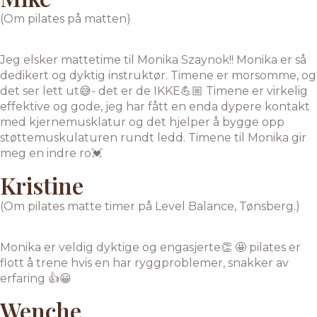
(Om pilates på matten)
Jeg elsker mattetime til Monika Szaynok!! Monika er så
dedikert og dyktig instruktør. Timene er morsomme, og
det ser lett ut😅- det er de IKKE💪🏼 Timene er virkelig
effektive og gode, jeg har fått en enda dypere kontakt
med kjernemusklatur og det hjelper å bygge opp
støttemuskulaturen rundt ledd. Timene til Monika gir
meg en indre ro💓
Kristine
(Om pilates matte timer på Level Balance, Tønsberg.)
Monika er veldig dyktige og engasjerte👏 🤩 pilates er
flott å trene hvis en har ryggproblemer, snakker av
erfaring 👍😀
Wenche