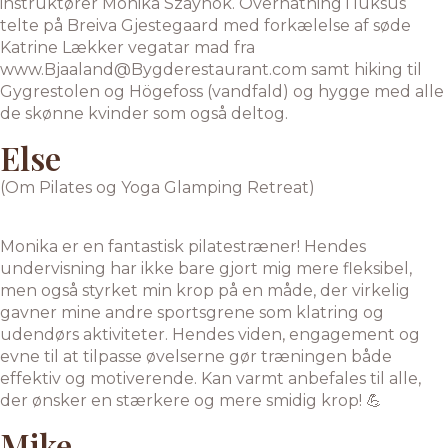
instruktører Monika Szaynok. Overnatning i luksus
telte på Breiva Gjestegaard med forkælelse af søde
Katrine Lækker vegatar mad fra
www.Bjaaland@Bygderestaurant.com samt hiking til
Gygrestolen og Högefoss (vandfald) og hygge med alle
de skønne kvinder som også deltog.
Else
(Om Pilates og Yoga Glamping Retreat)
Monika er en fantastisk pilatestræner! Hendes
undervisning har ikke bare gjort mig mere fleksibel,
men også styrket min krop på en måde, der virkelig
gavner mine andre sportsgrene som klatring og
udendørs aktiviteter. Hendes viden, engagement og
evne til at tilpasse øvelserne gør træningen både
effektiv og motiverende. Kan varmt anbefales til alle,
der ønsker en stærkere og mere smidig krop! 💪
Mike